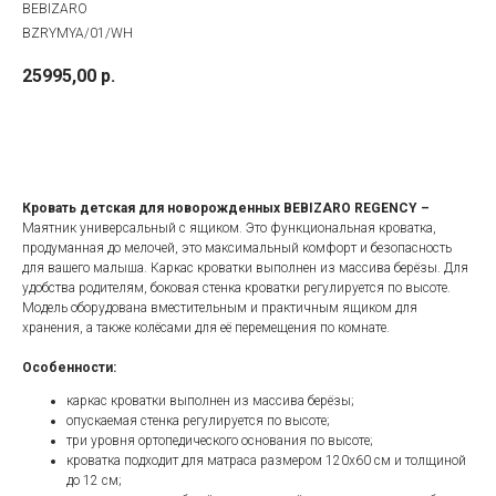
BEBIZARO
BZRYMYA/01/WH
25995,00
р.
В корзину
Кровать детская для новорожденных BEBIZARO REGENCY –
Маятник универсальный с ящиком. Это функциональная кроватка,
продуманная до мелочей, это максимальный комфорт и безопасность
для вашего малыша. Каркас кроватки выполнен из массива берёзы. Для
удобства родителям, боковая стенка кроватки регулируется по высоте.
Модель оборудована вместительным и практичным ящиком для
хранения, а также колёсами для её перемещения по комнате.
Особенности:
каркас кроватки выполнен из массива берёзы;
опускаемая стенка регулируется по высоте;
три уровня ортопедического основания по высоте;
кроватка подходит для матраса размером 120x60 см и толщиной
до 12 см;