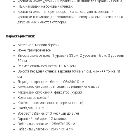
кроватка имеет удобный и практичный ящик для хранения белья;
ПВХ-накладки на боковых стенках;
кроватка имеет четыре поворотных колёса, для перемещения
кроватки в комнате, для установки в неподвижном положении на
двух из них имеются стопоры;
Характеристики:
Материал: массив берёзы
Ложе: трехуровневое
Высота ложе от пола: 1 уровень 33 см, 2 уровень 46 см, 3 уровень
59 см
Размер спального места: 120х60 см
Высота передней стенки: верхняя точка 94 см, нижняя точка 78
см
Ящик для хранения белья: 106х34х10 см
Механизм укачивания: маятник (универсальный)
Механизм опускания: фиксатор (курок)
Количество колёс: 4
Колёса: пластмассовые (прорезиненные)
Накладка ПВХ: 2
Возраст ребёнка: от 0 месяцев до 3 лет
Гарантийный срок: 12 месяцев
Габариты кроватки: 125х67х105 см
Габариты упаковки: 124х71х14 см