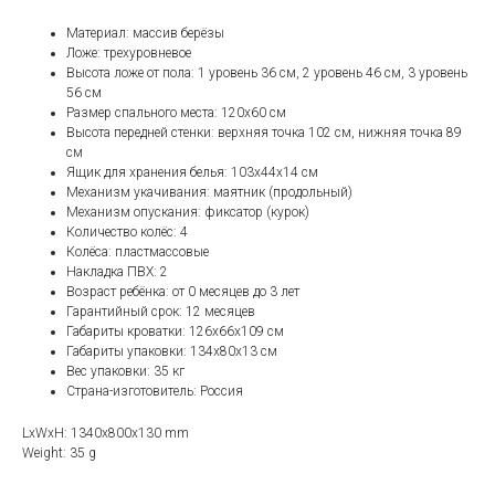
Материал: массив берёзы
Ложе: трехуровневое
Высота ложе от пола: 1 уровень 36 см, 2 уровень 46 см, 3 уровень
56 см
Размер спального места: 120х60 см
Высота передней стенки: верхняя точка 102 см, нижняя точка 89
см
Ящик для хранения белья: 103х44х14 см
Механизм укачивания: маятник (продольный)
Механизм опускания: фиксатор (курок)
Количество колёс: 4
Колёса: пластмассовые
Накладка ПВХ: 2
Возраст ребёнка: от 0 месяцев до 3 лет
Гарантийный срок: 12 месяцев
Габариты кроватки: 126х66х109 см
Габариты упаковки: 134х80х13 см
Вес упаковки: 35 кг
Страна-изготовитель: Россия
LxWxH: 1340x800x130 mm
Weight: 35 g