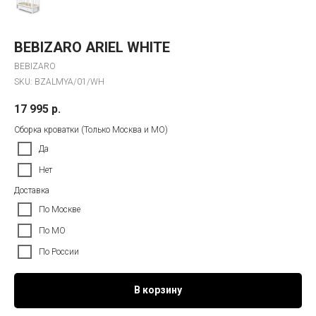
BEBIZARO ARIEL WHITE
BEBIZARO
SKU:
BZALMYA/01/WH
17 995
р.
Сборка кроватки (Только Москва и МО)
Да
Нет
Доставка
По Москве
По МО
По России
В корзину